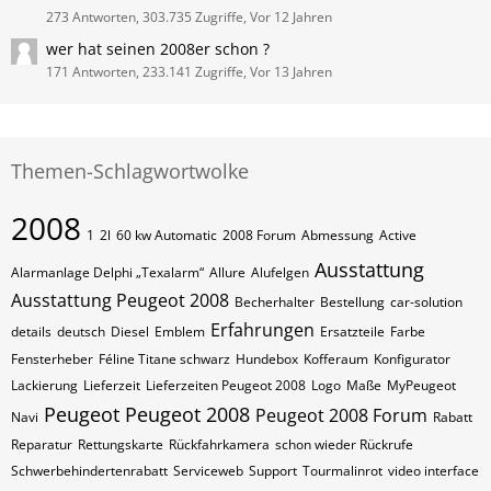
273 Antworten, 303.735 Zugriffe, Vor 12 Jahren
wer hat seinen 2008er schon ?
171 Antworten, 233.141 Zugriffe, Vor 13 Jahren
Themen-Schlagwortwolke
2008
1
2l
60 kw Automatic
2008 Forum
Abmessung
Active
Ausstattung
Alarmanlage Delphi „Texalarm“
Allure
Alufelgen
Ausstattung Peugeot 2008
Becherhalter
Bestellung
car-solution
Erfahrungen
details
deutsch
Diesel
Emblem
Ersatzteile
Farbe
Fensterheber
Féline Titane schwarz
Hundebox
Kofferaum
Konfigurator
Lackierung
Lieferzeit
Lieferzeiten Peugeot 2008
Logo
Maße
MyPeugeot
Peugeot
Peugeot 2008
Peugeot 2008 Forum
Navi
Rabatt
Reparatur
Rettungskarte
Rückfahrkamera
schon wieder Rückrufe
Schwerbehindertenrabatt
Serviceweb
Support
Tourmalinrot
video interface