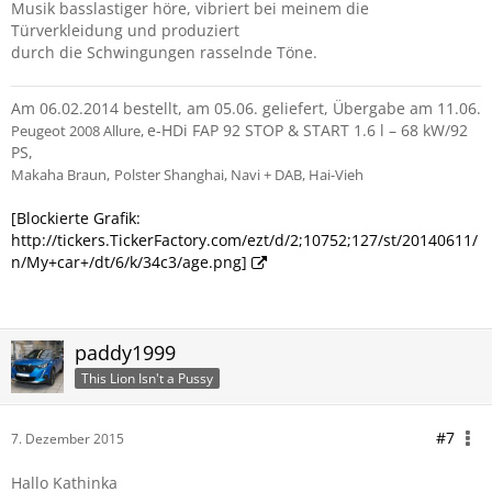
Musik basslastiger höre, vibriert bei meinem die
Türverkleidung und produziert
durch die Schwingungen rasselnde Töne.
Am 06.02.2014 bestellt, am 05.06. geliefert, Übergabe am 11.06.
e-HDi FAP 92 STOP & START 1.6 l – 68 kW/92
Peugeot 2008 Allure,
PS,
Makaha Braun,
Polster Shanghai, Navi + DAB, Hai-Vieh
[Blockierte Grafik:
http://tickers.TickerFactory.com/ezt/d/2;10752;127/st/20140611/
n/My+car+/dt/6/k/34c3/age.png]
paddy1999
This Lion Isn't a Pussy
#7
7. Dezember 2015
Hallo Kathinka