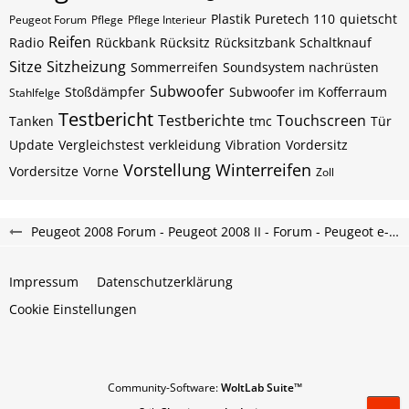
Plastik
Puretech 110
quietscht
Peugeot Forum
Pflege
Pflege Interieur
Reifen
Radio
Rückbank
Rücksitz
Rücksitzbank
Schaltknauf
Sitze
Sitzheizung
Sommerreifen
Soundsystem nachrüsten
Subwoofer
Stoßdämpfer
Subwoofer im Kofferraum
Stahlfelge
Testbericht
Testberichte
Touchscreen
Tanken
tmc
Tür
Update
Vergleichstest
verkleidung
Vibration
Vordersitz
Vorstellung
Winterreifen
Vordersitze
Vorne
Zoll
Peugeot 2008 Forum - Peugeot 2008 II - Forum - Peugeot e-2008 Forum
Impressum
Datenschutzerklärung
Cookie Einstellungen
Community-Software:
WoltLab Suite™