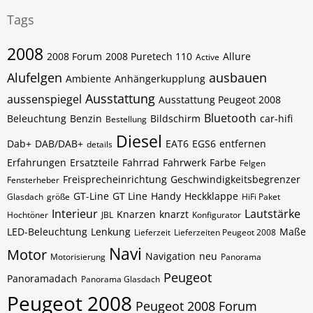
Tags
2008
2008 Forum
2008 Puretech 110
Allure
Active
Alufelgen
ausbauen
Ambiente
Anhängerkupplung
Ausstattung
aussenspiegel
Ausstattung Peugeot 2008
Bluetooth
Beleuchtung
Benzin
Bildschirm
car-hifi
Bestellung
Diesel
Dab+
DAB/DAB+
EAT6
EGS6
entfernen
details
Erfahrungen
Ersatzteile
Fahrrad
Fahrwerk
Farbe
Felgen
Freisprecheinrichtung
Geschwindigkeitsbegrenzer
Fensterheber
GT-Line
GT Line
Handy
Heckklappe
Glasdach
größe
HiFi Paket
Interieur
Lautstärke
Knarzen
knarzt
Hochtöner
JBL
Konfigurator
LED-Beleuchtung
Lenkung
Maße
Lieferzeit
Lieferzeiten Peugeot 2008
Navi
Motor
Navigation
neu
Motorisierung
Panorama
Peugeot
Panoramadach
Panorama Glasdach
Peugeot 2008
Peugeot 2008 Forum