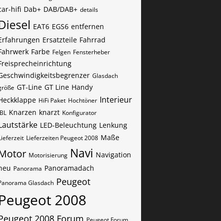
car-hifi
Dab+
DAB/DAB+
details
Diesel
EAT6
EGS6
entfernen
Erfahrungen
Ersatzteile
Fahrrad
Fahrwerk
Farbe
Felgen
Fensterheber
Freisprecheinrichtung
Geschwindigkeitsbegrenzer
Glasdach
GT-Line
GT Line
Handy
größe
Interieur
Heckklappe
HiFi Paket
Hochtöner
Knarzen
knarzt
JBL
Konfigurator
Lautstärke
LED-Beleuchtung
Lenkung
Maße
Lieferzeit
Lieferzeiten Peugeot 2008
Navi
Motor
Navigation
Motorisierung
neu
Panoramadach
Panorama
Peugeot
Panorama Glasdach
Peugeot 2008
Peugeot 2008 Forum
Peugeot Forum