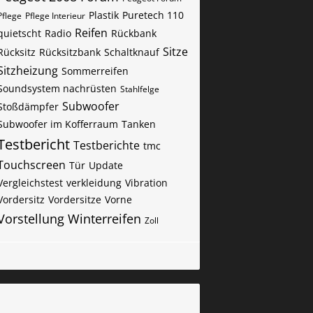
Plastik
Puretech 110
Pflege
Pflege Interieur
Reifen
quietscht
Radio
Rückbank
Sitze
Rücksitz
Rücksitzbank
Schaltknauf
Sitzheizung
Sommerreifen
Soundsystem nachrüsten
Stahlfelge
Subwoofer
Stoßdämpfer
Subwoofer im Kofferraum
Tanken
Testbericht
Testberichte
tmc
Touchscreen
Tür
Update
Vergleichstest
verkleidung
Vibration
Vordersitz
Vordersitze
Vorne
Vorstellung
Winterreifen
Zoll