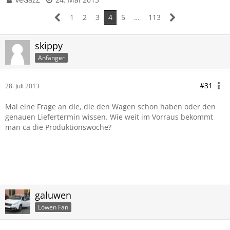
1
2
3
4
5
…
113
skippy
Anfänger
#31
28. Juli 2013
Mal eine Frage an die, die den Wagen schon haben oder den
genauen Liefertermin wissen. Wie weit im Vorraus bekommt
man ca die Produktionswoche?
galuwen
Löwen Fan