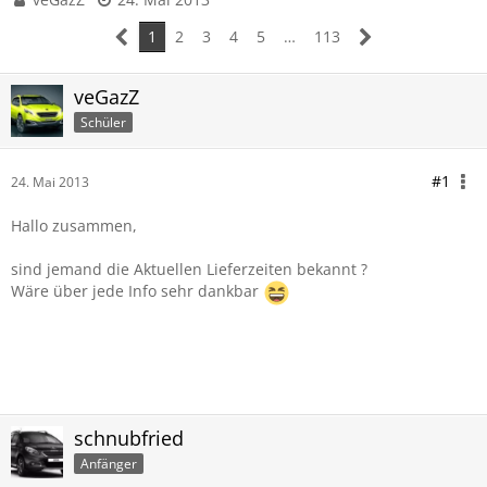
1
2
3
4
5
…
113
veGazZ
Schüler
#1
24. Mai 2013
Hallo zusammen,
sind jemand die Aktuellen Lieferzeiten bekannt ?
Wäre über jede Info sehr dankbar
schnubfried
Anfänger