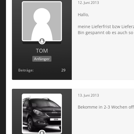
12. Juni 2013
Hallo,
meine Lieferfrist bzw Liefer
Bin gespannt ob es auch s
TOM
Anfänger
Beiträge
29
13. Juni 2013
Bekomme in 2-3 Wochen offi