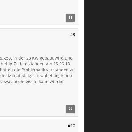
#9
eugeot in der 28 KW gebaut wird und
s heftig.Zudem standen am 15.06.13
chaften die Problematik verstanden zu
0 im Monat steigern, wobei beginnen
 sowas noch leisetn kann wir die
#10