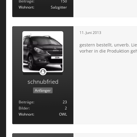
Beiträge
150
Wohnort
Salzgitter
11. Juni 2013
gestern bestellt, unverb. L
vorher in die Produktion geh
schnubfried
Anfänger
Beiträge
23
Bilder
2
Wohnort
OWL