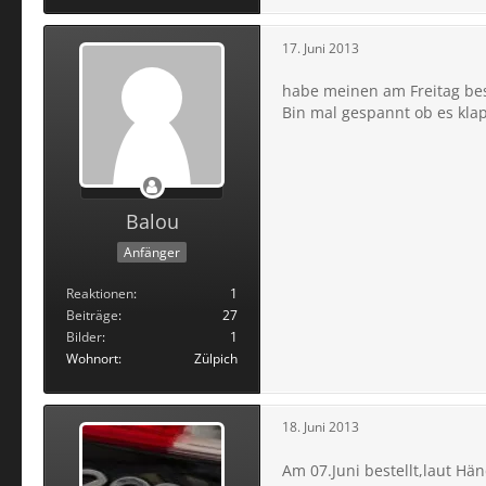
17. Juni 2013
habe meinen am Freitag best
Bin mal gespannt ob es kla
Balou
Anfänger
Reaktionen
1
Beiträge
27
Bilder
1
Wohnort
Zülpich
18. Juni 2013
Am 07.Juni bestellt,laut Hä