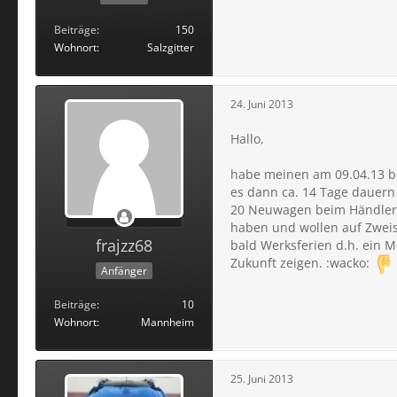
Beiträge
150
Wohnort
Salzgitter
24. Juni 2013
Hallo,
habe meinen am 09.04.13 be
es dann ca. 14 Tage dauern
20 Neuwagen beim Händler u
haben und wollen auf Zweis
frajzz68
bald Werksferien d.h. ein M
Zukunft zeigen. :wacko:
Anfänger
Beiträge
10
Wohnort
Mannheim
25. Juni 2013