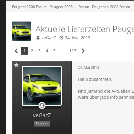
Peugeot 2008 Forum - Peugeot 2008 II - Forum - Peugeot e-2008 Forum
Aktuelle Lieferzeiten Peu
veGazZ
24. Mai 2013
1
2
3
4
5
…
113
24. Mai 2013
Hallo zusammen,
sind jemand die Aktuellen L
Wäre über jede Info sehr 
veGazZ
Schüler