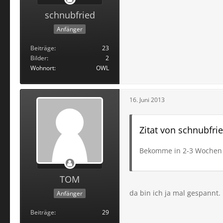
schnubfried
Anfänger
Beiträge
23
Bilder
2
Wohnort
OWL
16. Juni 2013
Zitat von schnubfri
Bekomme in 2-3 Wochen o
TOM
da bin ich ja mal gespannt
Anfänger
Beiträge
29