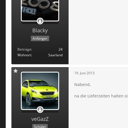
Blacky
Anfänger
Beiträge
24
Wohnort
Saarland
19. Juni 2013
Nabend,
na die Lieferzeiten halten 
veGazZ
Schüler