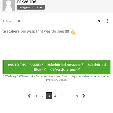
mkvenner
Fortgeschrittener
#30
1. August 2013
Gratuliere bin gespannt was du sagst!!!
eAUTO-THG-PRÄMIE (*)
|
Zubehör bei Amazon (*)
|
Zubehör bei
Ebay (*)
|
Kfz-Versicherung (*)
* Werbung / Affiliate Link - Du unterstützt unser Forum möglicherweise mit einer kleinen
Provision. Danke!
1
2
3
4
5
…
18