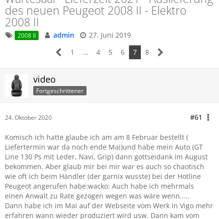
des neuen Peugeot 2008 II - Elektro
2008 II
admin
27. Juni 2019
2008 II
1
…
4
5
6
7
8
video
Fortgeschrittener
#61
24. Oktober 2020
Komisch ich hatte glaube ich am am 8 Februar bestellt (
Liefertermin war da noch ende Mai)und habe mein Auto (GT
Line 130 Ps mit Leder, Navi, Grip) dann gottseidank im August
bekommen. Aber glaub mir bei mir war es auch so chaotisch
wie oft ich beim Händler (der garnix wusste) bei der Hotline
Peugeot angerufen habe:wacko: Auch habe ich mehrmals
einen Anwalt zu Rate gezogen wegen was wäre wenn.....
Dann habe ich im Mai auf der Webseite vom Werk in Vigo mehr
erfahren wann wieder produziert wird usw. Dann kam vom