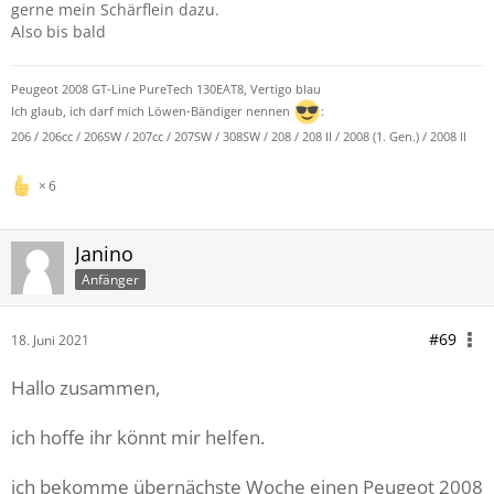
gerne mein Schärflein dazu.
Also bis bald
Peugeot 2008 GT-Line PureTech 130EAT8, Vertigo blau
Ich glaub, ich darf mich Löwen-Bändiger nennen
:
206 / 206cc / 206SW / 207cc / 207SW / 308SW / 208 / 208 II / 2008 (1. Gen.) / 2008 II
6
Janino
Anfänger
#69
18. Juni 2021
Hallo zusammen,
ich hoffe ihr könnt mir helfen.
ich bekomme übernächste Woche einen Peugeot 2008