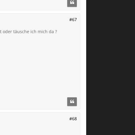
#67
mt oder täusche ich mich da ?
#68