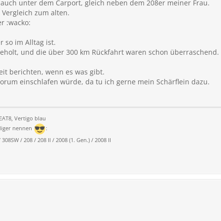
t auch unter dem Carport, gleich neben dem 208er meiner Frau.
 Vergleich zum alten.
er :wacko:
r so im Alltag ist.
eholt, und die über 300 km Rückfahrt waren schon überraschend. 
eit berichten, wenn es was gibt.
orum einschlafen würde, da tu ich gerne mein Schärflein dazu.
AT8, Vertigo blau
ndiger nennen
:
308SW / 208 / 208 II / 2008 (1. Gen.) / 2008 II