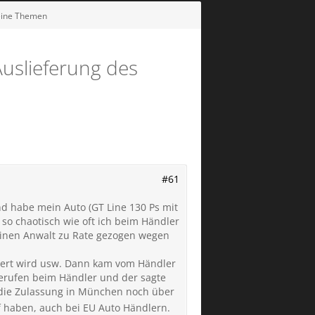
meine Themen
Auslieferung des
#61
nd habe mein Auto (GT Line 130 Ps mit
so chaotisch wie oft ich beim Händler
einen Anwalt zu Rate gezogen wegen
iert wird usw. Dann kam vom Händler
gerufen beim Händler und der sagte
 die Zulassung in München noch über
f haben, auch bei EU Auto Händlern.