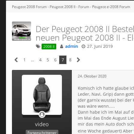
Peugeot 2008 Forum - Peugeot 2008 II - Forum - Peugeot e-2008 Forum
Der Peugeot 2008 II Bestel
neuen Peugeot 2008 II - El
admin
27. Juni 2019
2008 II
1
…
4
5
6
7
8
24. Oktober 2020
Komisch ich hatte glaube ic
Leder, Navi, Grip) dann got
(der garnix wusste) bei de
was wäre wenn.....
Dann habe ich im Mai auf 
im Mai das Ende August Lie
video
mir das mein Auto doch sch
eine Woche gedauert) Aber 
Fortgeschrittener