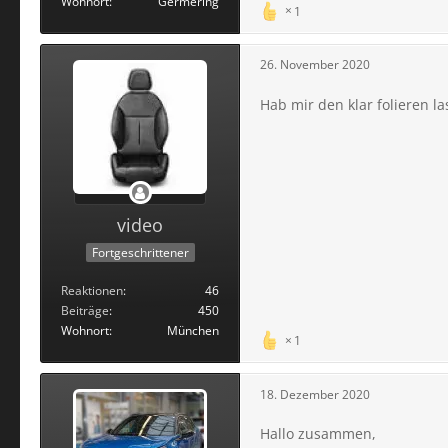
Wohnort
Germering
1
26. November 2020
Hab mir den klar folieren l
video
Fortgeschrittener
Reaktionen
46
Beiträge
450
Wohnort
München
1
18. Dezember 2020
Hallo zusammen,