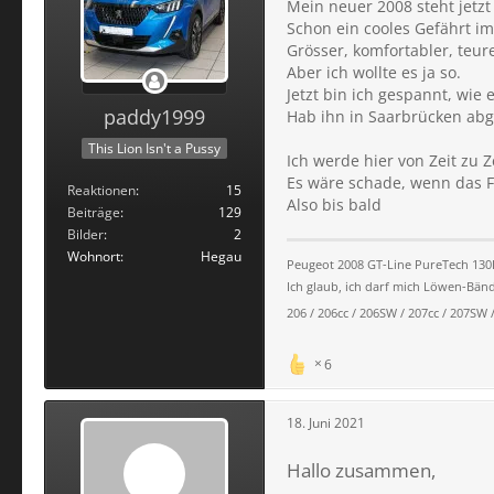
Mein neuer 2008 steht jetz
Schon ein cooles Gefährt im
Grösser, komfortabler, teur
Aber ich wollte es ja so.
Jetzt bin ich gespannt, wie e
paddy1999
Hab ihn in Saarbrücken abg
This Lion Isn't a Pussy
Ich werde hier von Zeit zu Z
Es wäre schade, wenn das F
Reaktionen
15
Also bis bald
Beiträge
129
Bilder
2
Wohnort
Hegau
Peugeot 2008 GT-Line PureTech 130E
Ich glaub, ich darf mich Löwen-Bä
206 / 206cc / 206SW / 207cc / 207SW / 
6
18. Juni 2021
Hallo zusammen,