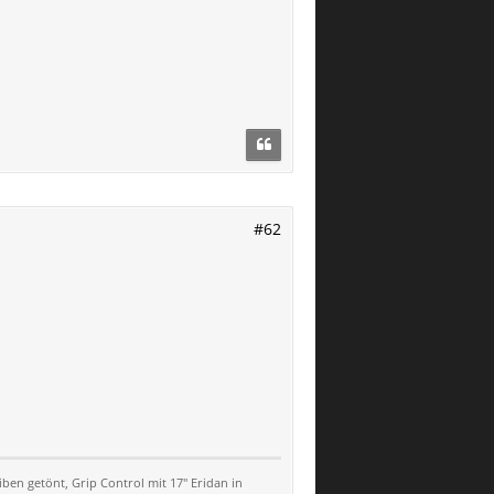
#62
ben getönt, Grip Control mit 17" Eridan in