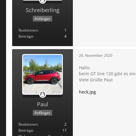
Schreiberling
Anfänger
Reaktionen
1
Beiträge
4
26. November 2020
Hallo,
beim GT line 130 gibt es ei
Viele Grüße Paul
heck.jpg
Paul
Anfänger
Reaktionen
2
Beiträge
17