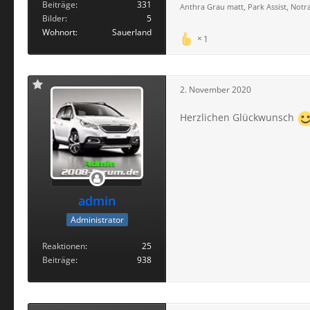
Beiträge
331
Anthra Grau matt, Park Assist, No
Bilder
5
Wohnort
Sauerland
1
2. November 2020
Herzlichen Glückwunsch
admin
Administrator
Reaktionen
25
Beiträge
938