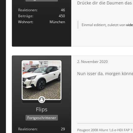
Drücke dir die Daumen das 
Reaktionen
46
Beiträge
450
Wohnort
München
Einmal editiert, zuletzt von
vid
2. November 2020
Nun isser da, morgen könn
Flips
Fortgeschrittener
Reaktionen
29
Peugeot 2008 Allure 1,6 e-HDI FAP 1