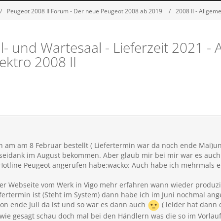
Peugeot 2008 II Forum - Der neue Peugeot 2008 ab 2019
2008 II - Allge
l- und Wartesaal - Lieferzeit 2021 - 
ektro 2008 II
h am am 8 Februar bestellt ( Liefertermin war da noch ende Mai)u
tseidank im August bekommen. Aber glaub mir bei mir war es auch 
r Hotline Peugeot angerufen habe:wacko: Auch habe ich mehrmals 
der Webseite vom Werk in Vigo mehr erfahren wann wieder produz
fertermin ist (Steht im System) dann habe ich im Juni nochmal an
on ende Juli da ist und so war es dann auch
( leider hat dann
wie gesagt schau doch mal bei den Händlern was die so im Vorlau